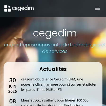
Ouvr
cegedim
une entreprise innovante de technologies et
de services
Actualités
30
cegedim.cloud lance Cegedim EPM, une
nouvelle offre managée pour sécuriser et piloter
JUIN
les parcs IT des PME et ETI
2026
08
Maiia et Vocca s’allient pour libérer 100 000
soignants de la saturation téléphonique.